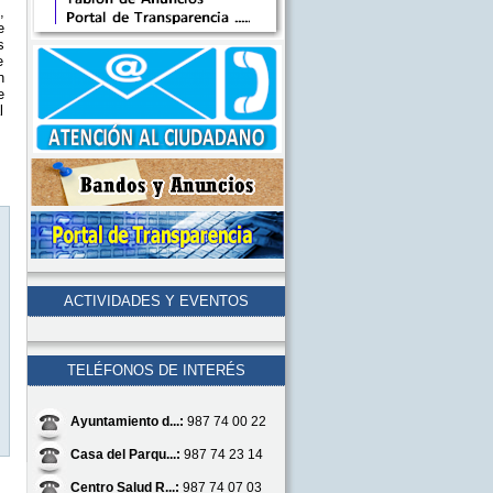
,
e
s
e
n
e
l
ACTIVIDADES Y EVENTOS
TELÉFONOS DE INTERÉS
Ayuntamiento d...:
987 74 00 22
Casa del Parqu...:
987 74 23 14
Centro Salud R...:
987 74 07 03