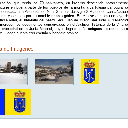
lación, que ronda los 70 habitantes, en invierno desciende notablemente
curre en buena parte de los pueblos de la montaña.La Iglesia parroquial d
, dedicada a la Asunción de Ntra. Sra., es del siglo XIV aunque con añadido
iores y destaca por su notable retablo gótico. En ella se atesora una joya d
ulable valor, el breviario del beato San Juan de Prado, del siglo XVI.Menció
 merecen los documentos conservados en el Archivo Histórico de la Villa d
, propiedad de la Junta Vecinal, cuyos legajos más antiguos se remontan a
XVI.Liegos cuenta con escudo y bandera propios.
ía de Imágenes