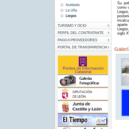
Su pob
Acebedo
como o
La Uña
Liegos
Liegos
poster
incalc
aparte
TURISMO Y OCIO
Liegos
PERFIL DEL CONTRATANTE
siglo 
PAGO A PROVEEDORES
PORTAL DE TRANSPARENCIA
Galer