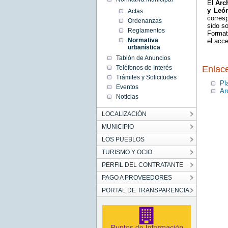
El
Arc
y Leó
Actas
corres
Ordenanzas
sido s
Reglamentos
Format
Normativa
el acce
urbanística
Tablón de Anuncios
Enlac
Teléfonos de Interés
Trámites y Solicitudes
Pl
Eventos
Ar
Noticias
LOCALIZACIÓN
MUNICIPIO
LOS PUEBLOS
TURISMO Y OCIO
PERFIL DEL CONTRATANTE
PAGO A PROVEEDORES
PORTAL DE TRANSPARENCIA