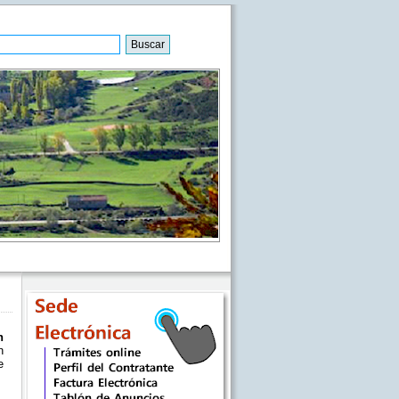
n
n
e