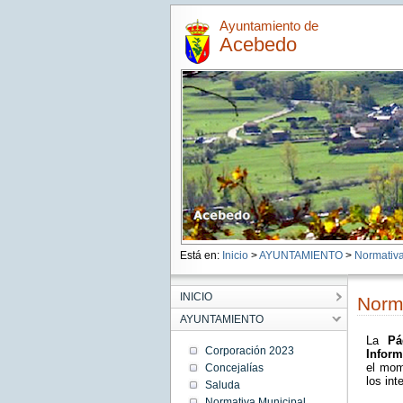
Ayuntamiento de
Acebedo
Está en:
Inicio
>
AYUNTAMIENTO
>
Normativa
INICIO
Norma
AYUNTAMIENTO
La
P
Corporación 2023
Inform
el mom
Concejalías
los in
Saluda
Normativa Municipal