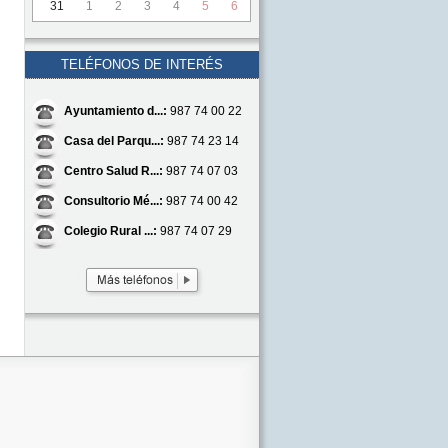
31
1
2
3
4
5
6
TELÉFONOS DE INTERÉS
Ayuntamiento d...:
987 74 00 22
Casa del Parqu...:
987 74 23 14
Centro Salud R...:
987 74 07 03
Consultorio Mé...:
987 74 00 42
Colegio Rural ...:
987 74 07 29